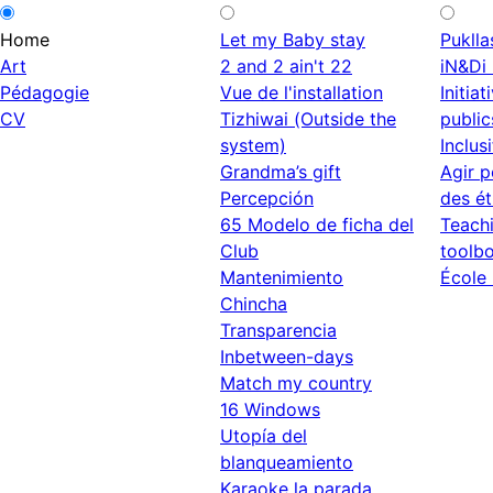
Home
Let my Baby stay
Puklla
Art
2 and 2 ain't 22
iN&Di 
Pédagogie
Vue de l'installation
Initia
CV
Tizhiwai (Outside the
public
system)
Inclusi
Grandma’s gift
Agir p
Percepción
des é
65 Modelo de ficha del
Teachi
Club
toolb
Mantenimiento
École 
Chincha
Transparencia
Inbetween-days
Match my country
16 Windows
Utopía del
blanqueamiento
Karaoke la parada