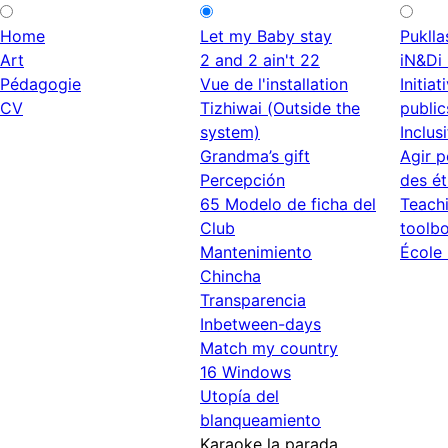
Home
Let my Baby stay
Puklla
Art
2 and 2 ain't 22
iN&Di 
Pédagogie
Vue de l'installation
Initia
CV
Tizhiwai (Outside the
public
system)
Inclusi
Grandma’s gift
Agir p
Percepción
des é
65 Modelo de ficha del
Teachi
Club
toolb
Mantenimiento
École 
Chincha
Transparencia
Inbetween-days
Match my country
16 Windows
Utopía del
blanqueamiento
Karaoke la parada