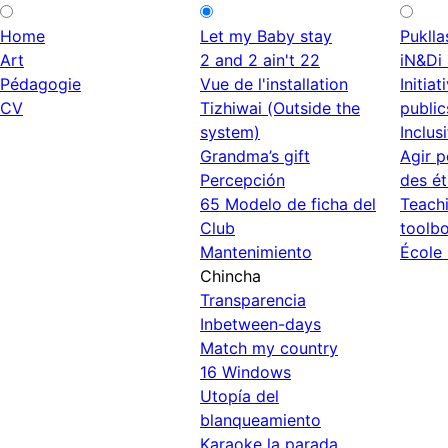
Home
Let my Baby stay
Puklla
Art
2 and 2 ain't 22
iN&Di 
Pédagogie
Vue de l'installation
Initia
CV
Tizhiwai (Outside the
public
system)
Inclusi
Grandma’s gift
Agir p
Percepción
des é
65 Modelo de ficha del
Teachi
Club
toolb
Mantenimiento
École 
Chincha
Transparencia
Inbetween-days
Match my country
16 Windows
Utopía del
blanqueamiento
Karaoke la parada